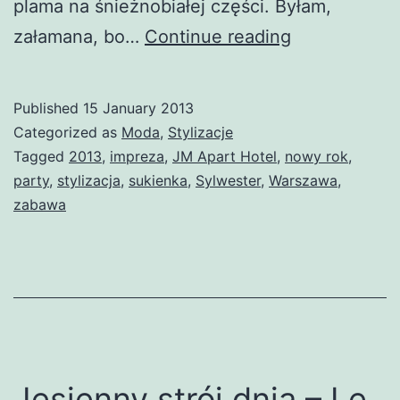
plama na śnieżnobiałej części. Byłam,
Krótka
załamana, bo…
Continue reading
historia
sukienki
Published
15 January 2013
sylwestrowej
Categorized as
Moda
,
Stylizacje
Tagged
2013
,
impreza
,
JM Apart Hotel
,
nowy rok
,
party
,
stylizacja
,
sukienka
,
Sylwester
,
Warszawa
,
zabawa
Jesienny strój dnia – Le