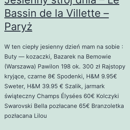
Bassin de la Villette –
Paryż
W ten ciepły jesienny dzień mam na sobie :
Buty — kozaczki, Bazarek na Bemowie
(Warszawa) Pawilon 198 ok. 300 zł Rajstopy
kryjące, czarne 8€ Spodenki, H&M 9.95€
Sweter, H&M 39.95 € Szalik, jarmark
świąteczny Champs Élysées 60€ Kolczyki
Swarovski Bella pozłacane 65€ Branzoletka
pozłacana Lilou