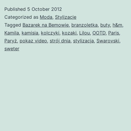
Published
5 October 2012
Categorized as
Moda
,
Stylizacje
Tagged
Bazarek na Bemowie
,
branzoletka
,
buty
,
h&m
,
Kamila
,
kamisia
,
kolczyki
,
kozaki
,
Lilou
,
OOTD
,
Paris
,
Paryż
,
pokaz video
,
strój dnia
,
stylizacja
,
Swarovski
,
sweter