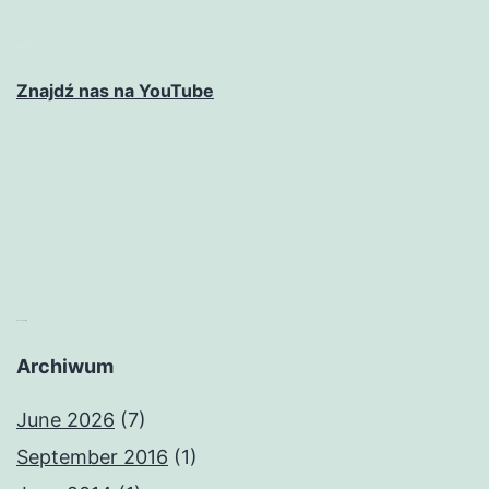
matched betting
Znajdź nas na YouTube
matched betting
Archiwum
June 2026
(7)
September 2016
(1)