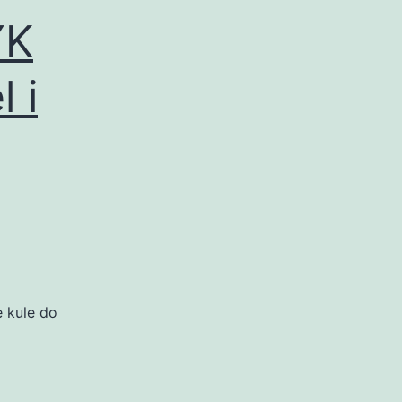
YK
 i
 kule do