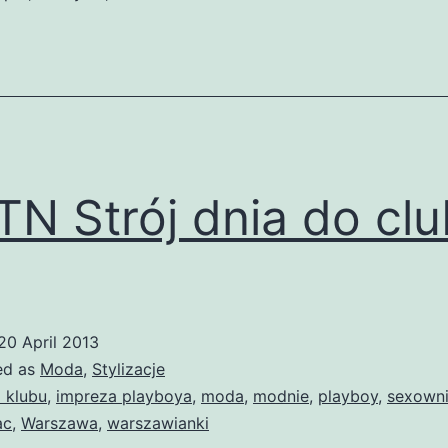
N Strój dnia do cl
20 April 2013
ed as
Moda
,
Stylizacje
 klubu
,
impreza playboya
,
moda
,
modnie
,
playboy
,
sexown
ac
,
Warszawa
,
warszawianki