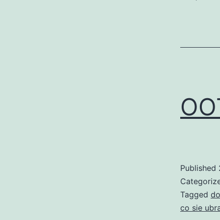
OOT
Published
Categoriz
Tagged
do
co sie ubr