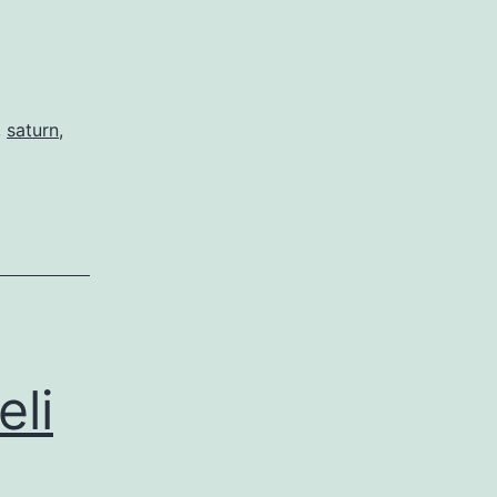
,
saturn
,
eli