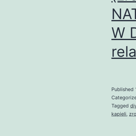
NA
W D
rel
Published
Categoriz
Tagged
di
kapieli
,
zr