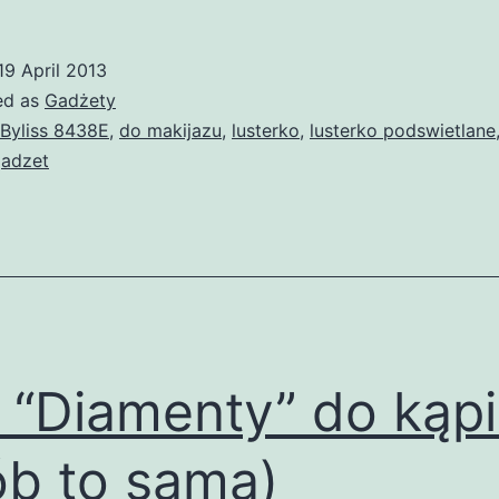
19 April 2013
ed as
Gadżety
Byliss 8438E
,
do makijazu
,
lusterko
,
lusterko podswietlane
adzet
 “Diamenty” do kąpi
ób to sama)