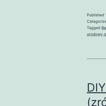
Published
Categoriz
Tagged
Ba
urodowy g
DIY
(zr