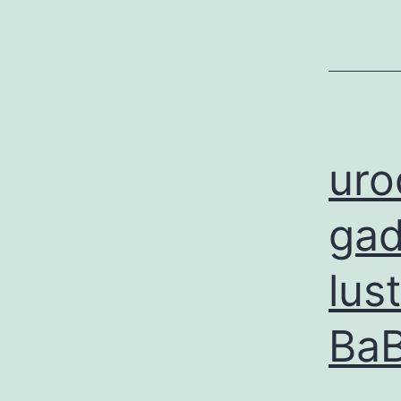
ur
gad
lus
BaB