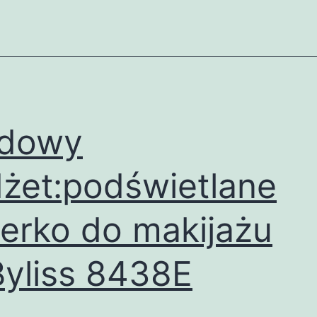
odowy
żet:podświetlane
terko do makijażu
yliss 8438E