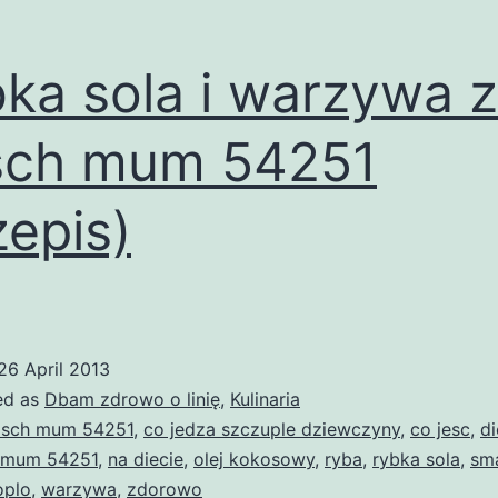
ka sola i warzywa z
sch mum 54251
zepis)
26 April 2013
ed as
Dbam zdrowo o linię
,
Kulinaria
sch mum 54251
,
co jedza szczuple dziewczyny
,
co jesc
,
di
mum 54251
,
na diecie
,
olej kokosowy
,
ryba
,
rybka sola
,
sm
oplo
,
warzywa
,
zdorowo