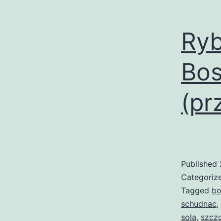
Ryb
Bo
(pr
Published
Categoriz
Tagged
bo
schudnac
,
sola
,
szcz