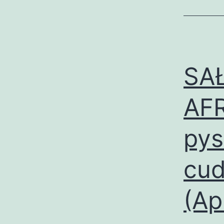
SAŁ
AF
pys
cud
(Ap