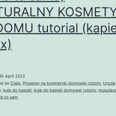
TURALNY KOSMET
OMU tutorial (kapiel
ax)
16 April 2013
ed as
Ciało
,
Przepisy na kosmetyki domowej roboty
,
Uroda
y
,
kule do kapieli
,
kule do kapieli domowej roboty
,
musujace
ob to sam