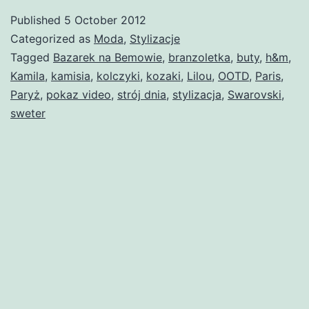
Published
5 October 2012
Categorized as
Moda
,
Stylizacje
Tagged
Bazarek na Bemowie
,
branzoletka
,
buty
,
h&m
,
Kamila
,
kamisia
,
kolczyki
,
kozaki
,
Lilou
,
OOTD
,
Paris
,
Paryż
,
pokaz video
,
strój dnia
,
stylizacja
,
Swarovski
,
sweter