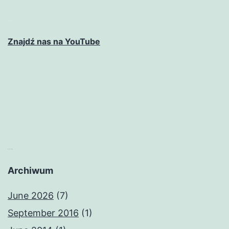
matched betting
Znajdź nas na YouTube
matched betting
Archiwum
June 2026
(7)
September 2016
(1)