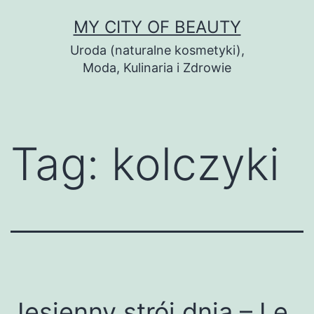
Skip
MY CITY OF BEAUTY
to
Uroda (naturalne kosmetyki),
content
Moda, Kulinaria i Zdrowie
Tag:
kolczyki
Jesienny strój dnia – Le