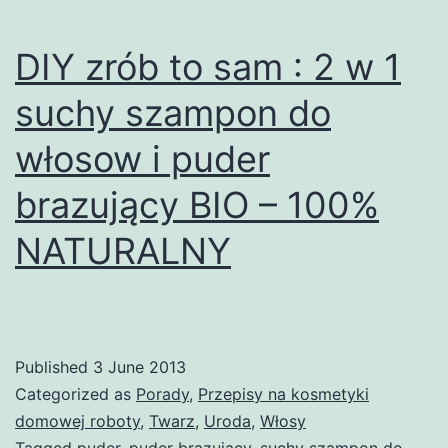
DIY zrób to sam : 2 w 1
suchy szampon do
włosow i puder
brazujący BIO – 100%
NATURALNY
Published
3 June 2013
Categorized as
Porady
,
Przepisy na kosmetyki
domowej roboty
,
Twarz
,
Uroda
,
Włosy
Tagged
puder
,
puder brazujacy
,
suchy szampon do