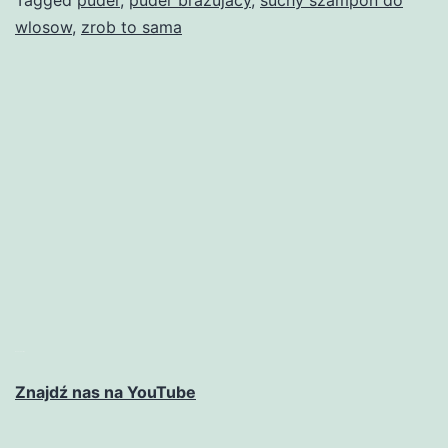
wlosow
,
zrob to sama
matched betting
Znajdź nas na YouTube